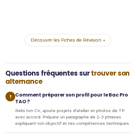
Prêt(e) à réussir ton examen ?
Révise efficacement avec nos
172 Fiches de
Révision
pour le Bac Pro TAO et maximise tes
chances de réussite !
Découvrir les Fiches de Révision →
Questions fréquentes sur
trouver son
alternance
Comment préparer son profil pour le Bac Pro
TAO ?
Relis ton CV, ajoute projets d'atelier et photos de TP
avec accord. Prépare un paragraphe de 2-3 phrases
expliquant ton objectif et tes compétences techniques.