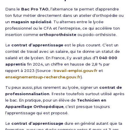
Dans le
Bac Pro TAO
, l’alternance te permet d’apprendre
ton futur métier directement dans un atelier d’orthopédie ou
un
magasin spécialisé
. Tu alternes entre le lycée
professionnel ou le CFA et l’entreprise, ce qui accélère ton
insertion comme
orthoprothésiste
ou podo-orthésiste.
Le
contrat d’apprentissage
est le plus courant. C’est un
contrat de travail avec un salaire, qui te donne un statut de
salarié et de lycéen. En France, il y avait plus d’
1 040 000
apprentis
fin 2024, un chiffre en hausse de 2,8 % par
rapport à 2023 (Source :
travail-emploi.gouv.fr
et
enseignementsup-recherche.gouv.fr
).
Tu peux aussi, plus rarement au lycée, signer un
contrat de
professionnalisation
. Il reste toutefois surtout utilisé après
le bac. En pratique, pour un élève de
Technicien en
Appareillage Orthopédique
, c’est presque toujours
l’apprentissage qui est proposé.
Le
contrat d’apprentissage
dure en général autant que ta
formation, avec une durée comprise entre 6 mois et 3 ans